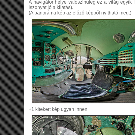
A navigátor helye valószínűleg ez a világ egyi
iszonyat jó a kilátás).
(A panoráma kép az előző képből nyitható meg.)
+1 kitekert kép ugyan innen: