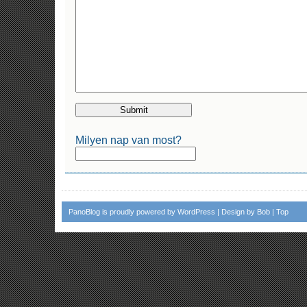
Milyen nap van most?
PanoBlog
is proudly powered by
WordPress
| Design by
Bob
|
Top