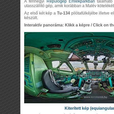
A ferihegyi
Repülőgép Emlékparkban
található
utasszállító gép, amik korábban a Malév köteléké
Az első két kép a
Tu-134
pilótafülkéjébe illetve e
készült.
Interaktív panoráma: Klikk a képre / Click on th
Kiterített kép (equiangula