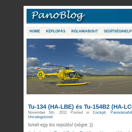
HOME
KÉPLOPÁS
RÓLAM/ABOUT
SEGÍTSÉG/HELP
Tu-134 (HA-LBE) és Tu-154B2 (HA-L
November 5th, 2011 Posted in
Cockpit
,
Panorámafo
Uncategorized
Ismét egy kis repülés! (végre :))