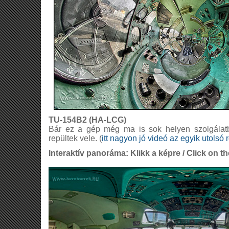
TU-154B2 (HA-LCG)
Bár ez a gép még ma is sok helyen szolgálat
repültek vele. (
itt nagyon jó videó az egyik utolsó 
Interaktív panoráma: Klikk a képre / Click on th