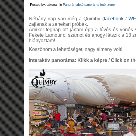
Posted by: takoca in
Panorámafotó panoráma fotó
,
zene
Néhány nap van még a Quimby (
facebook
/
WE
zajlanak a zenekari próbák.
Amikor tegnap ott jártam épp a fúvós és vonós 
Fekete Lamour c. számot és ahogy látszik a 13 
hiányoztam!
Köszönöm a lehetőséget, nagy élmény volt!
Interaktív panoráma: Klikk a képre / Click on th