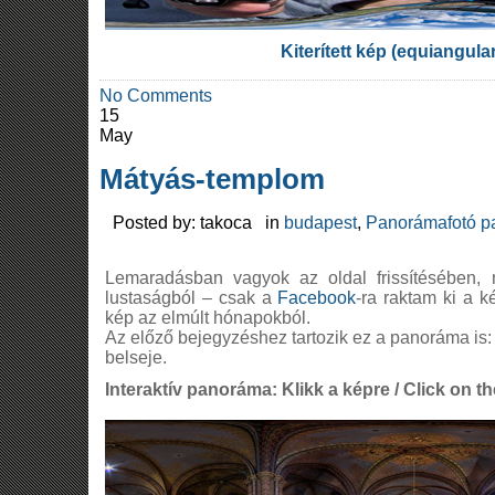
Kiterített kép (equiangula
No Comments
15
May
Mátyás-templom
Posted by: takoca in
budapest
,
Panorámafotó p
Lemaradásban vagyok az oldal frissítésében,
lustaságból – csak a
Facebook
-ra raktam ki a 
kép az elmúlt hónapokból.
Az előző bejegyzéshez tartozik ez a panoráma is:
belseje.
Interaktív panoráma: Klikk a képre / Click on th