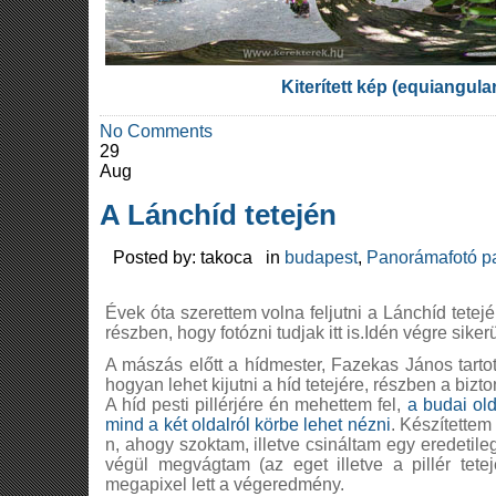
Kiterített kép (equiangula
No Comments
29
Aug
A Lánchíd tetején
Posted by: takoca in
budapest
,
Panorámafotó p
Évek óta szerettem volna feljutni a Lánchíd tetej
részben, hogy fotózni tudjak itt is.Idén végre siker
A mászás előtt a hídmester, Fazekas János tartott
hogyan lehet kijutni a híd tetejére, részben a bizt
A híd pesti pillérjére én mehettem fel,
a budai ol
mind a két oldalról körbe lehet nézni
. Készítette
n, ahogy szoktam, illetve csináltam egy eredetil
végül megvágtam (az eget illetve a pillér tete
megapixel lett a végeredmény.