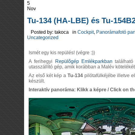
5
Nov
Tu-134 (HA-LBE) és Tu-154B
Posted by: takoca in
Cockpit
,
Panorámafotó pan
Uncategorized
Ismét egy kis repülés! (végre :))
A ferihegyi
Repülőgép Emlékparkban
található
utasszállító gép, amik korábban a Malév köteléké
Az első két kép a
Tu-134
pilótafülkéjébe illetve e
készült.
Interaktív panoráma: Klikk a képre / Click on th