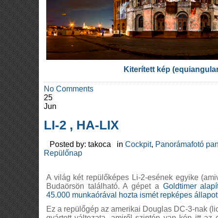
Kiterített kép (equiangula
No Comments
25
Jun
LI-2 , HA-LIX
Posted by: takoca in
Cockpit
,
Panorámafotó pan
Repülőnap
A világ két repülőképes Li-2-esének egyike (amiv
Budaörsön található. A gépet a
Goldtimer alapí
45.000 munkaórával hozta ismét repképes állapot
Ez a repülőgép az amerikai Douglas DC-3-nak (li
gyártott változata, amiről szintén van kép itt az