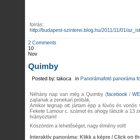
forrás:
http://budapest-szinterei.blog.hu/2011/11/01/az_is
2 Comments
10
Nov
Quimby
Posted by: takoca in
Panorámafotó panoráma fo
Néhány nap van még a Quimby (
facebook
/
WE
zajlanak a zenekari próbák.
Amikor tegnap ott jártam épp a fúvós és vonós 
Fekete Lamour c. számot és ahogy látszik a 13 
hiányoztam!
Köszönöm a lehetőséget, nagy élmény volt!
Interaktív panoráma: Klikk a képre / Click on th