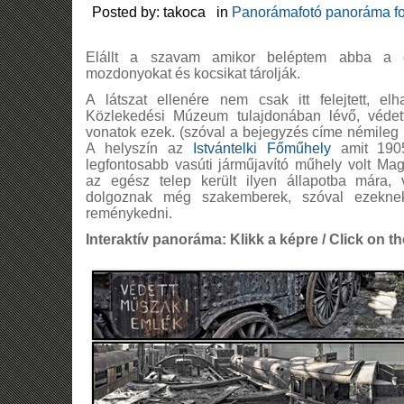
Posted by: takoca in
Panorámafotó panoráma fo
Elállt a szavam amikor beléptem abba a c
mozdonyokat és kocsikat tárolják.
A látszat ellenére nem csak itt felejtett, el
Közlekedési Múzeum tulajdonában lévő, védett, 
vonatok ezek. (szóval a bejegyzés címe némileg b
A helyszín az
Istvántelki Főműhely
amit 1905
legfontosabb vasúti járműjavító műhely volt M
az egész telep került ilyen állapotba mára, v
dolgoznak még szakemberek, szóval ezekne
reménykedni.
Interaktív panoráma: Klikk a képre / Click on th