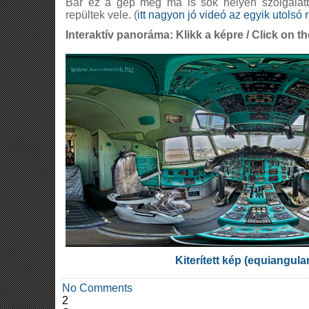
Bár ez a gép még ma is sok helyen szolgálat
repültek vele. (
itt nagyon jó videó az egyik utolsó 
Interaktív panoráma: Klikk a képre / Click on th
Kiterített kép (equiangula
No Comments
2