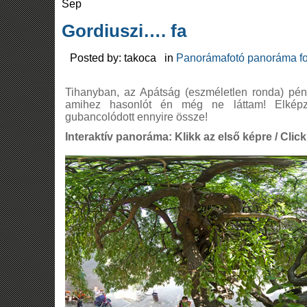
Sep
Gordiuszi…. fa
Posted by: takoca in
Panorámafotó panoráma fo
Tihanyban, az Apátság (eszméletlen ronda) pénzt
amihez hasonlót én még ne láttam! Elképz
gubancolódott ennyire össze!
Interaktív panoráma: Klikk az első képre / Click 