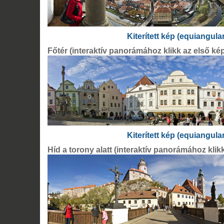
Kiterített kép (equiangula
Főtér (interaktív panorámához klikk az első ké
Kiterített kép (equiangula
Híd a torony alatt (interaktív panorámához klik