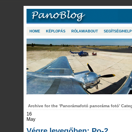
HOME
KÉPLOPÁS
RÓLAM/ABOUT
SEGÍTSÉG/HELP
Archive for the ‘Panorámafotó panoráma fotó’ Cate
16
May
Végre levegőben: Po-2