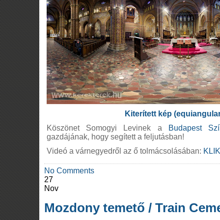
Kiterített kép (equiangula
Köszönet Somogyi Levinek a
Budapest Szí
gazdájának, hogy segített a feljutásban!
Videó a várnegyedről az ő tolmácsolásában:
KLI
No Comments
27
Nov
Mozdony temető / Train Cem