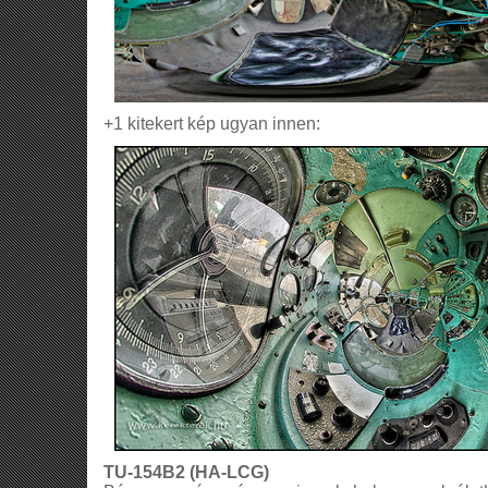
+1 kitekert kép ugyan innen:
TU-154B2 (HA-LCG)