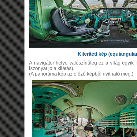
Kiterített kép (equiangula
A navigátor helye valószínűleg ez a világ egyi
iszonyat jó a kilátás).
(A panoráma kép az előző képből nyitható meg.)