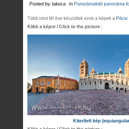
Posted by: takoca in
Panorámafotó panoráma fo
Több mint fél éve készültek ezek a képek a
Pécsi 
Klikk a képre / Click to the picture :
Kiterített kép (equiangula