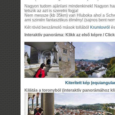
Nagyon tudom ajánlani mindenkinek! Nagyon han
tetszik az azt is szeretni fogja!
Nem messze (kb 35km) van Hluboka ahol a Schwa
ami szintén fantasztikus élmény! (sajnos bent nem 
Két rövid beszámoló mások tollából
Krumlovról
é
Interaktív panoráma: Klikk az első képre / Click 
Kiterített kép (equiangula
Kilátás a toronyból (interaktív panorámához kli