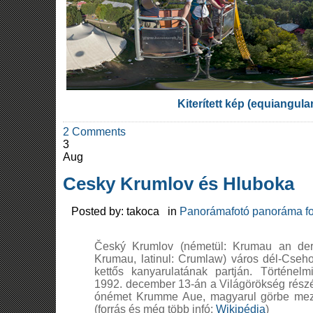
Kiterített kép (equiangula
2 Comments
3
Aug
Cesky Krumlov és Hluboka
Posted by: takoca in
Panorámafotó panoráma fo
Český Krumlov (németül: Krumau an de
Krumau, latinul: Crumlaw) város dél-Cseh
kettős kanyarulatának partján. Történ
1992. december 13-án a Világörökség részé
ónémet Krumme Aue, magyarul görbe mező
(forrás és még több infó:
Wikipédia
)