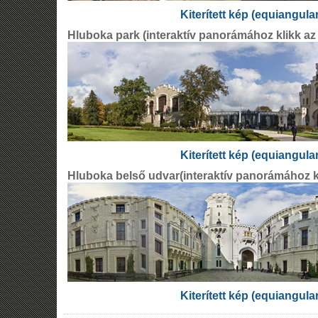
Kiterített kép (equiangula
Hluboka park (interaktív panorámához klikk az
Kiterített kép (equiangula
Hluboka belső udvar(interaktív panorámához kl
Kiterített kép (equiangula