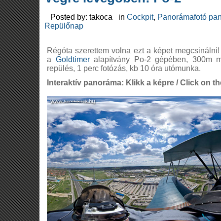
Posted by: takoca in
Cockpit
,
Panorámafotó pan
Repülőnap
Régóta szerettem volna ezt a képet megcsinálni
a
Goldtimer
alapítvány Po-2 gépében, 300m m
repülés, 1 perc fotózás, kb 10 óra utómunka.
Interaktív panoráma: Klikk a képre / Click on th