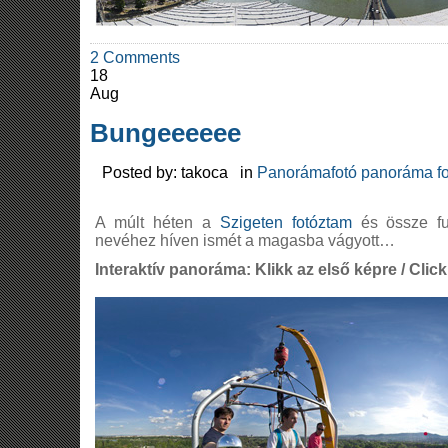
2 Comments
18
Aug
Bungeeeeee
Posted by: takoca in
Panorámafotó panoráma fo
A múlt héten a
Szigeten fotóztam
és össze f
nevéhez híven ismét a magasba vágyott…
Interaktív panoráma: Klikk az első képre / Click 