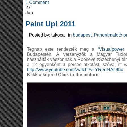
1 Comment
27
Jun
Paint Up! 2011
Posted by: takoca in
budapest
,
Panorámafotó p
Tegnap este rendezték meg a
“Visualpower 
Budapesten. A versenyzők a Magyar Tudo
használták vászonnak a Roosevelt/Széchenyi tér
a 12 egyenként 3 perces alkotást, szóval itt v
http://www.youtube.com/watch?v=YReeI4Ac9ho
Klikk a képre / Click to the picture :