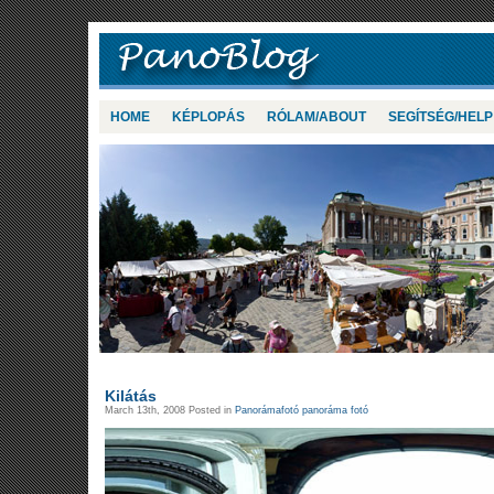
HOME
KÉPLOPÁS
RÓLAM/ABOUT
SEGÍTSÉG/HELP
Kilátás
March 13th, 2008 Posted in
Panorámafotó panoráma fotó