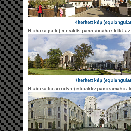
Kiterített kép (equiangula
Hluboka park (interaktív panorámához klikk az
Kiterített kép (equiangula
Hluboka belső udvar(interaktív panorámához kl