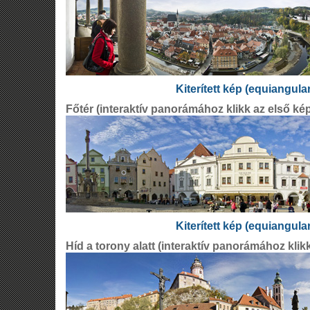
Kiterített kép (equiangula
Főtér (interaktív panorámához klikk az első ké
Kiterített kép (equiangula
Híd a torony alatt (interaktív panorámához klik