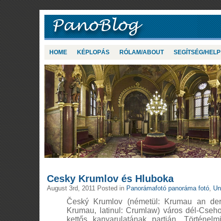
HOME
KÉPLOPÁS
RÓLAM/ABOUT
SEGÍTSÉG/HELP
Cesky Krumlov és Hluboka
August 3rd, 2011 Posted in
Panorámafotó panoráma fotó
,
Un
Český Krumlov (németül: Krumau an de
Krumau, latinul: Crumlaw) város dél-Cseh
kettős kanyarulatának partján. Történ