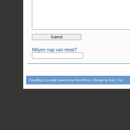
Milyen nap van most?
PanoBlog
is proudly powered by
WordPress
| Design by
Bob
|
Top