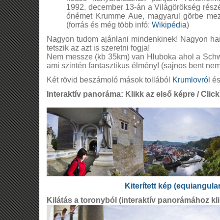
1992. december 13-án a Világörökség részé
ónémet Krumme Aue, magyarul görbe mező
(forrás és még több infó:
Wikipédia
)
Nagyon tudom ajánlani mindenkinek! Nagyon han
tetszik az azt is szeretni fogja!
Nem messze (kb 35km) van Hluboka ahol a Schwa
ami szintén fantasztikus élmény! (sajnos bent nem 
Két rövid beszámoló mások tollából
Krumlovról
é
Interaktív panoráma: Klikk az első képre / Click 
Kiterített kép (equiangula
Kilátás a toronyból (interaktív panorámához kli