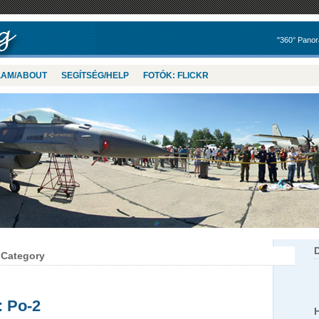
"360° Panor
LAM/ABOUT
SEGÍTSÉG/HELP
FOTÓK: FLICKR
’ Category
: Po-2