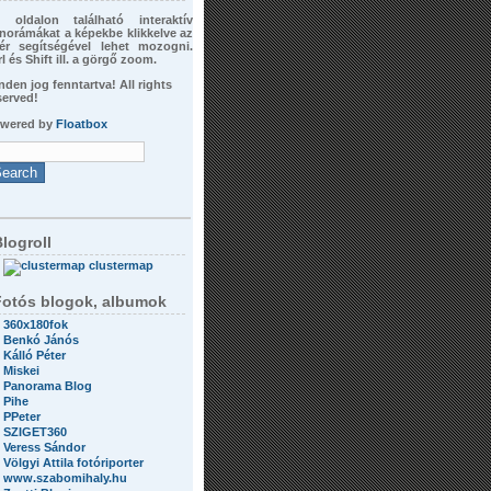
 oldalon található interaktív
norámákat a képekbe klikkelve az
ér segítségével lehet mozogni.
rl és Shift ill. a görgő zoom.
nden jog fenntartva! All rights
served!
wered by
Floatbox
logroll
clustermap
Fotós blogok, albumok
360x180fok
Benkó Jánós
Kálló Péter
Miskei
Panorama Blog
Pihe
PPeter
SZIGET360
Veress Sándor
Völgyi Attila fotóriporter
www.szabomihaly.hu