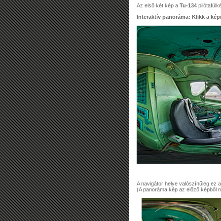
Az első két kép a
Tu-134
pilótafülk
Interaktív panoráma: Klikk a képr
A navigátor helye valószínűleg ez a
(A panoráma kép az előző képből n