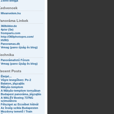
Zsotti Blogja
Kedvencek
Mivanvelem.hu
Panoráma Linkek
360bilder.de
4pisr (Se)
fromparis.com
http://360photopro.com/
HVRG
Panoramas.dk
Vrmag (pano újság és blog)
Technika
Panorámafotó Fórum
Vrmag (pano újság és blog)
Recent Posts
Életjel…
Végre levegőben: Po-2
Balaton, jégzajlás
Mátyás-templom
A Mátyás-templom tornyában
Budapest panoráma, jégzajlás
A MALÉV Boeing 737NG
szimulátora
Félsziget az Erzsébet hídnál
Az Ínség-szikla Budapesten
Mozdony temető / Train