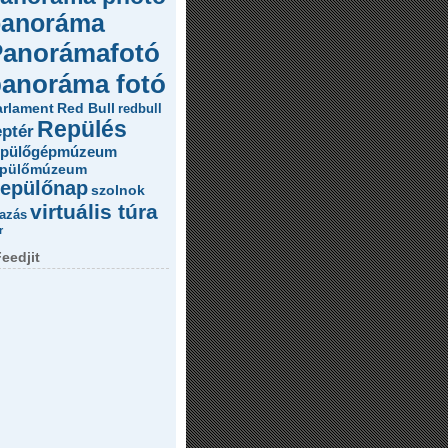
panoráma
Panorámafotó
anoráma fotó
arlament
Red Bull
redbull
Repülés
eptér
epülőgépmúzeum
epülőmúzeum
epülőnap
szolnok
virtuális túra
azás
r
eedjit