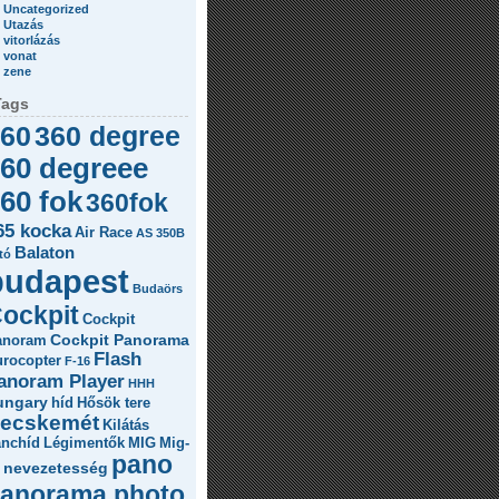
Uncategorized
Utazás
vitorlázás
vonat
zene
Tags
60
360 degree
60 degreee
60 fok
360fok
65 kocka
Air Race
AS 350B
Balaton
tó
budapest
Budaörs
ockpit
Cockpit
Cockpit Panorama
anoram
Flash
rocopter
F-16
anoram Player
HHH
ungary
híd
Hősök tere
ecskemét
Kilátás
ánchíd
Légimentők
MIG
Mig-
pano
nevezetesség
anorama photo