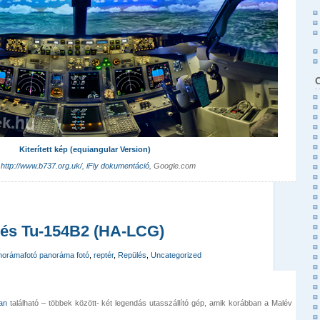
Kiterített kép (equiangular Version)
:
http://www.b737.org.uk/
,
iFly dokumentáció
, Google.com
 és Tu-154B2 (HA-LCG)
norámafotó panoráma fotó
,
reptér
,
Repülés
,
Uncategorized
an
található – többek között- két legendás utasszállító gép, amik korábban a Malév