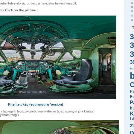
éjébe illetve elöl az orrban, a navigátor helyén készült.
e / Click on the picture :
3
3
3
3
au
C
P
Eu
P
Kiterített kép (equiangular Version)
h
 világ egyik legszűkösebb munkahelye (igaz iszonyat jó a kilátás).
K
yitható meg.)
L
21
p