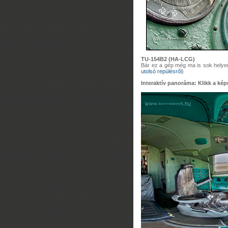
TU-154B2 (HA-LCG)
Bár ez a gép még ma is sok helyen
utolsó repülésről
)
Interaktív panoráma: Klikk a képr