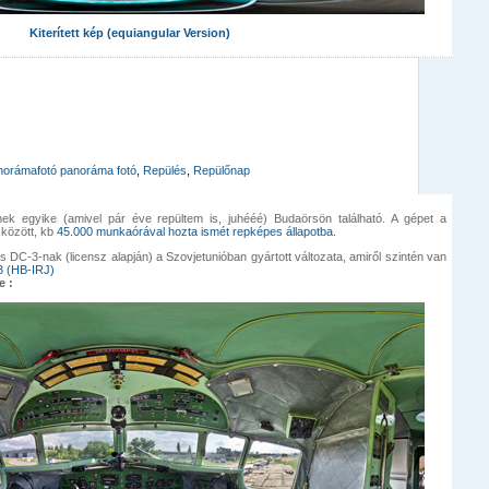
Kiterített kép (equiangular Version)
norámafotó panoráma fotó
,
Repülés
,
Repülőnap
nek egyike (amivel pár éve repültem is, juhééé) Budaörsön található. A gépet a
között, kb
45.000 munkaórával hozta ismét repképes állapotba.
 DC-3-nak (licensz alapján) a Szovjetunióban gyártott változata, amiről szintén van
 (HB-IRJ)
e :