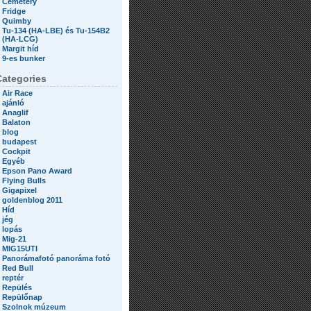
Cemetery
Fridge
Quimby
Tu-134 (HA-LBE) és Tu-154B2
(HA-LCG)
Margit híd
9-es bunker
Categories
Air Race
ajánló
Anaglif
Balaton
blog
budapest
Cockpit
Egyéb
Epson Pano Award
Flying Bulls
Gigapixel
goldenblog 2011
Híd
jég
lopás
Mig-21
MIG15UTI
Panorámafotó panoráma fotó
Red Bull
reptér
Repülés
Repülőnap
Szolnok múzeum