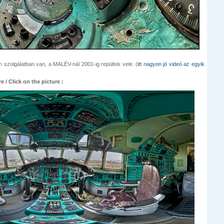
 szolgálatban van, a MALÉV-nál 2001-ig repültek vele. (
itt nagyon jó videó az egyik
e / Click on the picture :