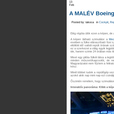
13
Feb
A MALÉV Boeing
Posted by: takoca in
Cockpit
,
Re
Elég régóta ülök ezen a képen, d
A képen látható szimulátor a
Mec
esetben a fülke elárasztható füst 
eltöltött idő valódi repült órának 
ez a szerkezet a világ egyik legjo
ide, hanem szinte 24 órában más lé
Mivel egy pilóta fülkét látva a leg
minden műszert/kapcsolót, de ne
Magyarázatot nem fűztem a felirat
kész.
Minél többet tudok a repülőgép vez
azoké akik nap mint nap ezt csinálj
Őszintén remélem, hogy szimulátor
Interaktív panoráma: Klikk a képr