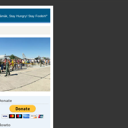
ámák, Stay Hungry! Stay Foolish!"
Donate
Howto