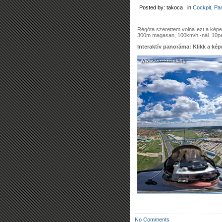
Posted by: takoca in
Cockpit
,
Pa
Régóta szerettem volna ezt a képe
300m magasan, 100km/h -nál. 10per
Interaktív panoráma: Klikk a képr
No Comments