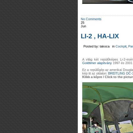
No Comments
25
Jun
LI-2 , HA-LIX
Posted by: takoca in
Cockpit
,
Pa
A világ két repülőképes Li-2-esé
Goldtimer alapítvány
1997 és 2001 
Ez a repülőgép az amerikai Douglas
kép itt az oldalon:
BREITLING DC-3
Klikk a képre / Click to the pictur