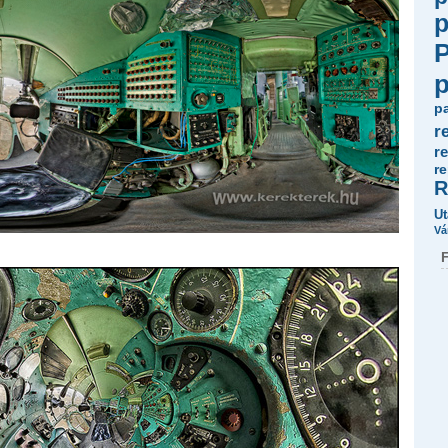
p
p
r
r
r
R
Ut
Vá
F