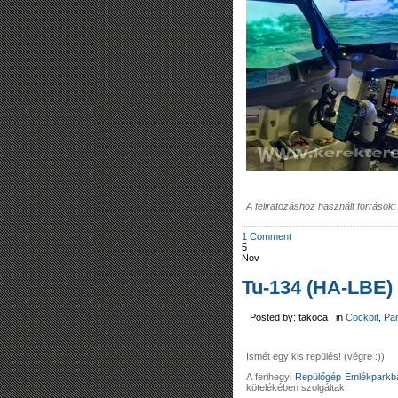
A feliratozáshoz használt források
1 Comment
5
Nov
Tu-134 (HA-LBE)
Posted by: takoca in
Cockpit
,
Pa
Ismét egy kis repülés! (végre :))
A ferihegyi
Repülőgép Emlékparkb
kötelékében szolgáltak.