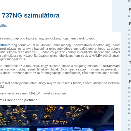
 737NG szimulátora
pülés
e a szomorú apropó kapcsán úgy gondoltam, hogy nem várok tovább.
htronix
cég terméke. “Full Motion” tehát mozog (pneumatikus lábakon áll), adott
szerű gázzal, és annyira hasonlít a teljes működése egy valód gépre, hogy az ebben
számít. A kabin rész üresen 7,5 tonna és persze komoly informatikai háttere van. Mivel
bb szimulátora és Közép-Európában nincs több ilyen, nem csak a MALÉV pilótái jártak
gitársaságoktól is.
több embernek az a reakciója, hogy “Úristen, mi ez a rengeteg minden??” feliratoztam
m vagyok pilóta, ezért lehetnek hibák (örömmel veszek minden észrevételt!).
ok mellé, részben mert ez azért meghaladja a tudásomat, részben mert sose lennék
etésről annál jobban látom, hogy milyen keveset is tudok, szóval minden tiszteletem
ák!
on kívül is lesz még MALÉV hívójel az éterben!
e / Click on the picture :