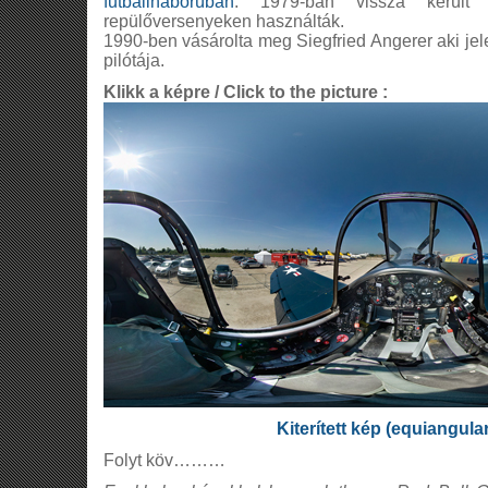
futballháborúban
. 1979-ban vissza kerül
repülőversenyeken használták.
1990-ben vásárolta meg Siegfried Angerer aki je
pilótája.
Klikk a képre / Click to the picture :
Kiterített kép (equiangula
Folyt köv………