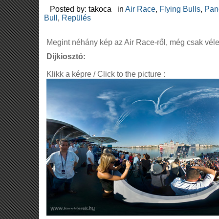
Posted by: takoca in
Air Race
,
Flying Bulls
,
Pan
Bull
,
Repülés
Megint néhány kép az Air Race-ről, még csak vél
Díjkiosztó:
Klikk a képre / Click to the picture :