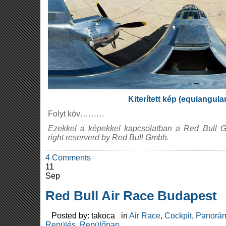
Kiterített kép (equiangula
Folyt köv………
Ezekkel a képekkel kapcsolatban a Red Bull Gm
right reserverd by Red Bull Gmbh.
4 Comments
11
Sep
Red Bull Air Race Budapest
Posted by: takoca in
Air Race
,
Cockpit
,
Panorám
Repülés
,
Repülőnap