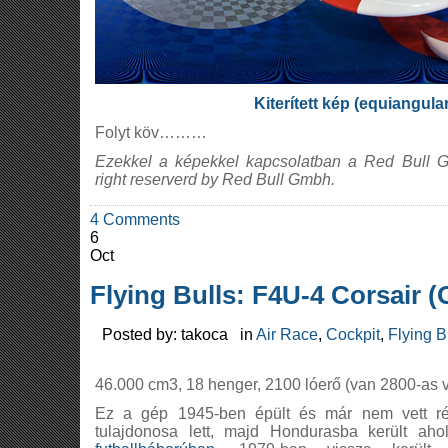
Kiterített kép (equiangula
Folyt köv………
Ezekkel a képekkel kapcsolatban a Red Bull Gm
right reserverd by Red Bull Gmbh.
4 Comments
6
Oct
Flying Bulls: F4U-4 Corsair 
Posted by: takoca in
Air Race
,
Cockpit
,
Flying B
46.000 cm3, 18 henger, 2100 lóerő (van 2800-as v
Ez a gép 1945-ben épült és már nem vett rész
tulajdonosa lett, majd Hondurasba került ah