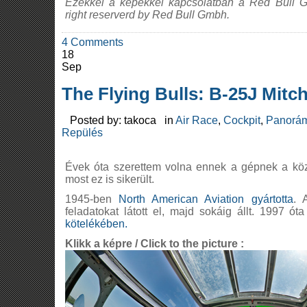
Ezekkel a képekkel kapcsolatban a Red Bull Gm
right reserverd by Red Bull Gmbh.
4 Comments
18
Sep
The Flying Bulls: B-25J Mitch
Posted by: takoca in
Air Race
,
Cockpit
,
Panorám
Repülés
Évek óta szerettem volna ennek a gépnek a köze
most ez is sikerült.
1945-ben
North American Aviation gyártotta
. 
feladatokat látott el, majd sokáig állt. 1997 óta
kötelékében.
Klikk a képre / Click to the picture :