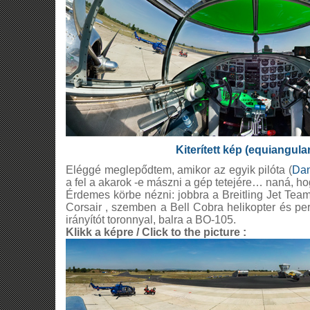
Kiterített kép (equiangula
Eléggé meglepődtem, amikor az egyik pilóta (
Dan
a fel a akarok -e mászni a gép tetejére… naná, ho
Érdemes körbe nézni: jobbra a Breitling Jet Te
Corsair , szemben a Bell Cobra helikopter és per
irányítót toronnyal, balra a BO-105.
Klikk a képre / Click to the picture :