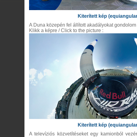
Kiterített kép (equiangula
A Duna közepén fel állított akadályokat gondolom 
Klikk a képre / Click to the picture :
Kiterített kép (equiangula
A televíziós közvetítéseket egy kamionból vezé