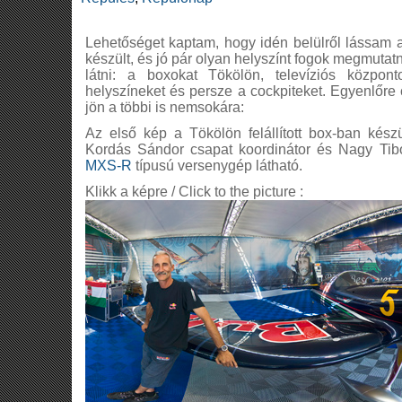
Lehetőséget kaptam, hogy idén belülről lássam a
készült, és jó pár olyan helyszínt fogok megmuta
látni: a boxokat Tökölön, televíziós központo
helyszíneket és persze a cockpiteket. Egyenlőre 
jön a többi is nemsokára:
Az első kép a Tökölön felállított box-ban kész
Kordás Sándor csapat koordinátor és Nagy Tibo
MXS-R
típusú versenygép látható.
Klikk a képre / Click to the picture :