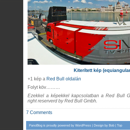
Kiterített kép (equiangula
+1 kép a
Red Bull oldalán
Folyt köv………
Ezekkel a képekkel kapcsolatban a Red Bull Gm
right reserverd by Red Bull Gmbh.
7 Comments
PanoBlog
is proudly powered by
WordPress
| Design by
Bob
|
Top