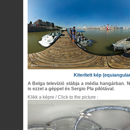
Kiterített kép (equiangula
A Belga televízió stábja a média hangárban. 
is ezzel a géppel és Sergio Pla pilótával
.
Klikk a képre / Click to the picture :