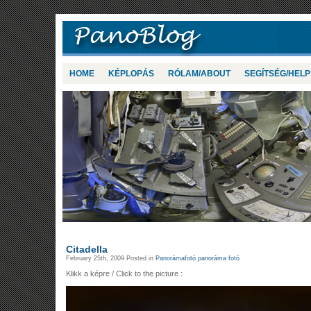
HOME
KÉPLOPÁS
RÓLAM/ABOUT
SEGÍTSÉG/HELP
Citadella
February 25th, 2009 Posted in
Panorámafotó panoráma fotó
Klikk a képre / Click to the picture :