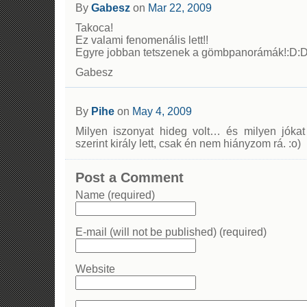
By
Gabesz
on
Mar 22, 2009
Takoca!
Ez valami fenomenális lett!!
Egyre jobban tetszenek a gömbpanorámák!:D:
Gabesz
By
Pihe
on
May 4, 2009
Milyen iszonyat hideg volt… és milyen jók
szerint király lett, csak én nem hiányzom rá. :o)
Post a Comment
Name (required)
E-mail (will not be published) (required)
Website