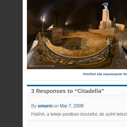
Kiterített kép (equiangular Ve
3 Responses to “Citadella”
By
smarni
on
Mar 7, 2009
Halihó, a teteje pontban összefut, de azért tetszi