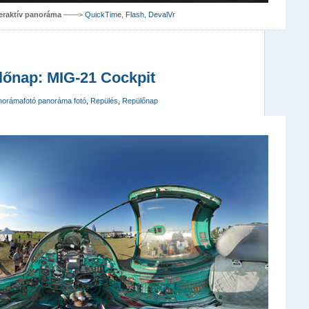
teraktív panoráma
——>
QuickTime, Flash, DevalVr
lőnap: MIG-21 Cockpit
norámafotó panoráma fotó
,
Repülés
,
Repülőnap