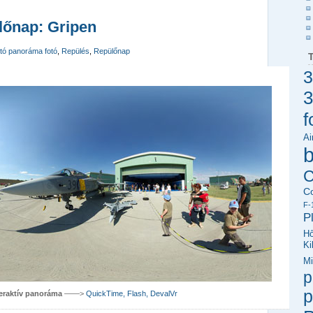
lőnap: Gripen
tó panoráma fotó
,
Repülés
,
Repülőnap
3
3
f
Ai
C
C
F-
P
Hő
Ki
Mi
p
teraktív panoráma
——>
QuickTime, Flash, DevalVr