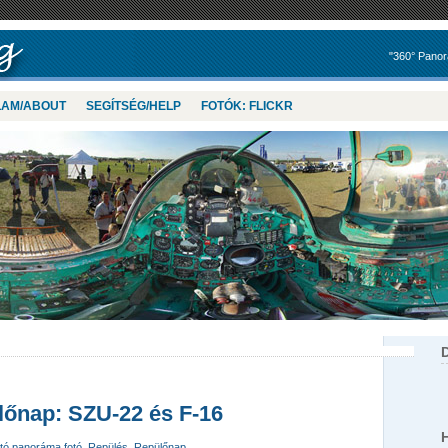
"360° Panor
LAM/ABOUT
SEGÍTSÉG/HELP
FOTÓK: FLICKR
lőnap: SZU-22 és F-16
tó panoráma fotó
,
Repülés
,
Repülőnap