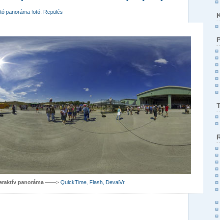
tó panoráma fotó
,
Repülés
teraktív panoráma
——>
QuickTime, Flash, DevalVr