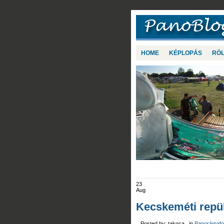
HOME
KÉPLOPÁS
RÓ
23
Aug
Kecskeméti repü
Posted by: takoca in
Panorámafo