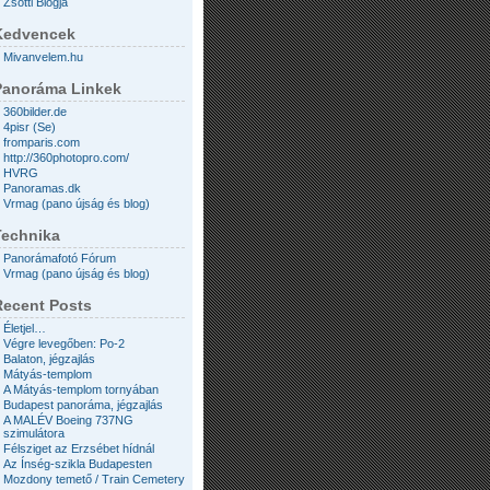
Zsotti Blogja
Kedvencek
Mivanvelem.hu
Panoráma Linkek
360bilder.de
4pisr (Se)
fromparis.com
http://360photopro.com/
HVRG
Panoramas.dk
Vrmag (pano újság és blog)
Technika
Panorámafotó Fórum
Vrmag (pano újság és blog)
Recent Posts
Életjel…
Végre levegőben: Po-2
Balaton, jégzajlás
Mátyás-templom
A Mátyás-templom tornyában
Budapest panoráma, jégzajlás
A MALÉV Boeing 737NG
szimulátora
Félsziget az Erzsébet hídnál
Az Ínség-szikla Budapesten
Mozdony temető / Train Cemetery