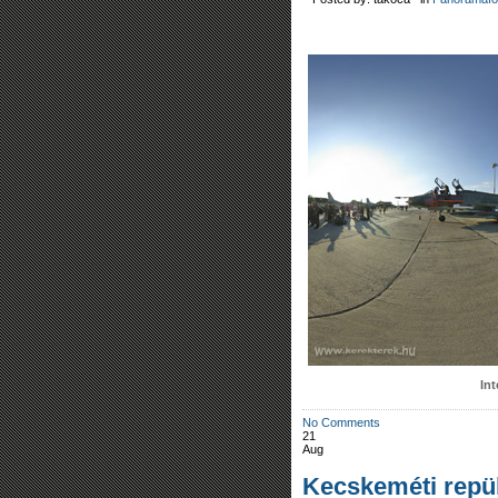
In
No Comments
21
Aug
Kecskeméti repül