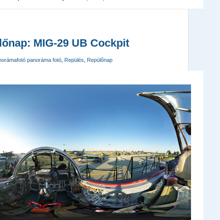
lőnap: MIG-29 UB Cockpit
norámafotó panoráma fotó
,
Repülés
,
Repülőnap