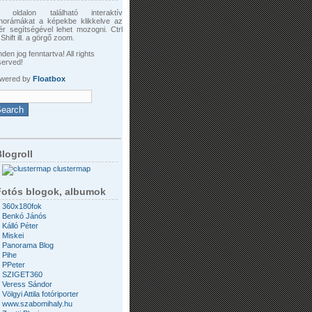
 oldalon található interaktív
norámákat a képekbe klikkelve az
ér segítségével lehet mozogni. Ctrl
Shift ill. a görgő zoom.
den jog fenntartva! All rights
served!
wered by
Floatbox
logroll
clustermap
Fotós blogok, albumok
360x180fok
Benkó Jánós
Kálló Péter
Miskei
Panorama Blog
Pihe
PPeter
SZIGET360
Veress Sándor
Völgyi Attila fotóriporter
www.szabomihaly.hu