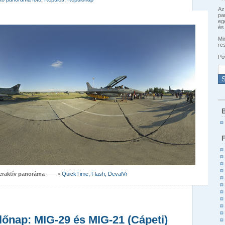
Az
pa
eg
és 
Min
re
Po
B
teraktív panoráma
——>
QuickTime, Flash, DevalVr
őnap: MIG-29 és MIG-21 (Cápeti)