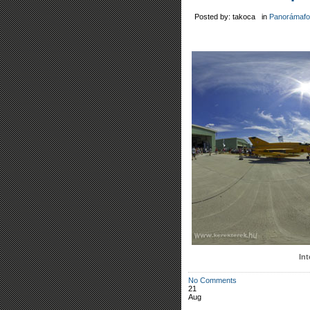
Posted by: takoca in
Panorámafo
In
No Comments
21
Aug