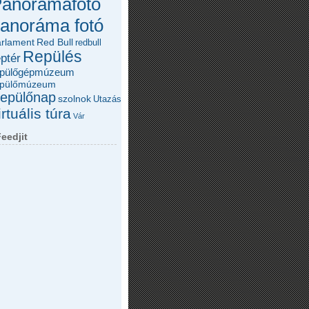
anorámafotó
anoráma fotó
arlament
Red Bull
redbull
Repülés
eptér
epülőgépmúzeum
epülőmúzeum
epülőnap
szolnok
Utazás
irtuális túra
Vár
eedjit