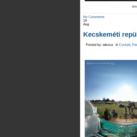
In
No Comments
19
Aug
Kecskeméti repü
Posted by: takoca in
Cockpit
,
Pa