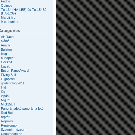
Fridge
Quimby
Tu-134 (HA-LBE) és Tu-154B2
(HA-LCG)
Margit híd
9-es bunker
Categories
Air Race
ajánló
Anaglif
Balaton
blog
budapest
Cockpit
Egyéb
Epson Pano Award
Flying Bulls
Gigapixel
goldenblog 2011
Híd
jég
lopás
Mig-21
MIG15UTI
Panorámafotó panoráma fotó
Red Bull
reptér
Repülés
Repülőnap
Szolnok múzeum
Uncategorized