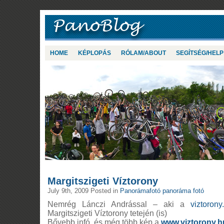
HOME
KÉPLOPÁS
RÓLAM/ABOUT
SEGÍTSÉG/HELP
Margitszigeti Víztorony
July 9th, 2009 Posted in
Panorámafotó panoráma fotó
Nemrég Lánczi Andrással – aki a
viztoron
Margitszigeti Víztorony tetején (is)
Bővebb infó, és még több kép a
www.viztorony.h