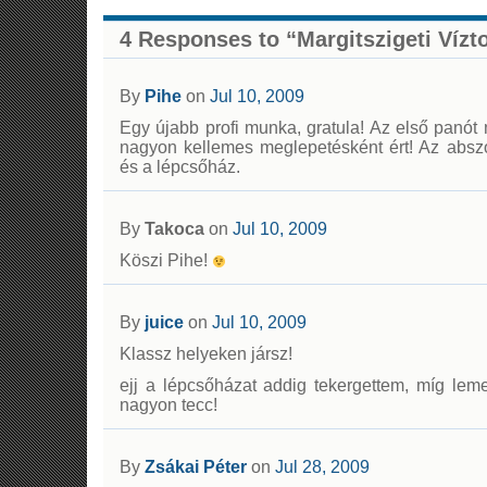
4 Responses to “Margitszigeti Vízt
By
Pihe
on
Jul 10, 2009
Egy újabb profi munka, gratula! Az első panót 
nagyon kellemes meglepetésként ért! Az absz
és a lépcsőház.
By
Takoca
on
Jul 10, 2009
Köszi Pihe!
By
juice
on
Jul 10, 2009
Klassz helyeken jársz!
ejj a lépcsőházat addig tekergettem, míg le
nagyon tecc!
By
Zsákai Péter
on
Jul 28, 2009