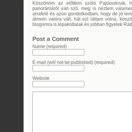
Köszönöm az előttem szóló Pajtásoknak, hog
panorámáról van szó. meg is néztem valamenn
arrafelé és azon gondolkodtam, hogy de jó len
álmom valóra vált. hát ezt láttam volna. kös
blogomra is kipakoltalak és jobban figyelek Rá
Post a Comment
Name (required)
E-mail (will not be published) (required)
Website