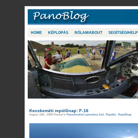
HOME
KÉPLOPÁS
RÓLAM/ABOUT
SEGÍTSÉG/HELP
Kecskeméti repülőnap: F-16
August 18th, 2008 Posted in
Panorámafotó panoráma fotó
,
Repülés
,
Repülőnap