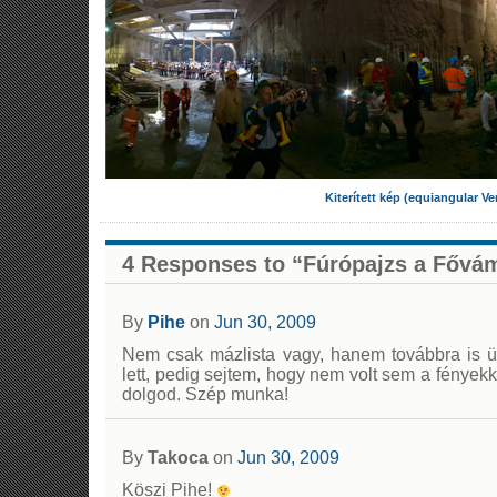
Kiterített kép (equiangular Ve
4 Responses to “Fúrópajzs a Fővá
By
Pihe
on
Jun 30, 2009
Nem csak mázlista vagy, hanem továbbra is ü
lett, pedig sejtem, hogy nem volt sem a fények
dolgod. Szép munka!
By
Takoca
on
Jun 30, 2009
Köszi Pihe!