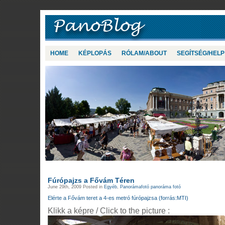
HOME
KÉPLOPÁS
RÓLAM/ABOUT
SEGÍTSÉG/HELP
Fúrópajzs a Fővám Téren
June 29th, 2009 Posted in
Egyéb
,
Panorámafotó panoráma fotó
Elérte a Fővám teret a 4-es metró fúrópajzsa (forrás:MTI)
Klikk a képre / Click to the picture :