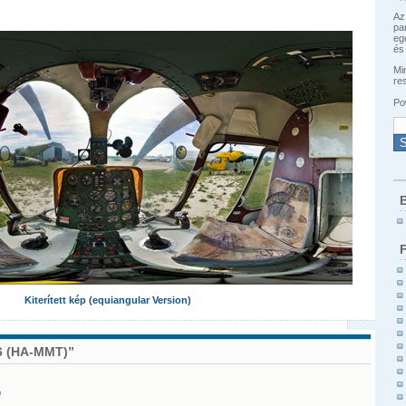
Az
pa
eg
és 
Min
re
Po
B
Kiterített kép (equiangular Version)
6 (HA-MMT)”
9