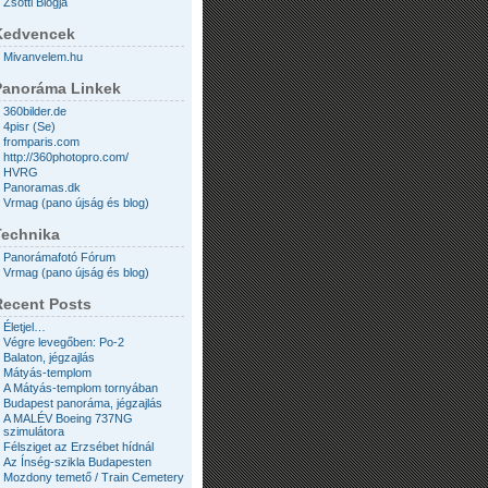
Zsotti Blogja
Kedvencek
Mivanvelem.hu
Panoráma Linkek
360bilder.de
4pisr (Se)
fromparis.com
http://360photopro.com/
HVRG
Panoramas.dk
Vrmag (pano újság és blog)
Technika
Panorámafotó Fórum
Vrmag (pano újság és blog)
Recent Posts
Életjel…
Végre levegőben: Po-2
Balaton, jégzajlás
Mátyás-templom
A Mátyás-templom tornyában
Budapest panoráma, jégzajlás
A MALÉV Boeing 737NG
szimulátora
Félsziget az Erzsébet hídnál
Az Ínség-szikla Budapesten
Mozdony temető / Train Cemetery