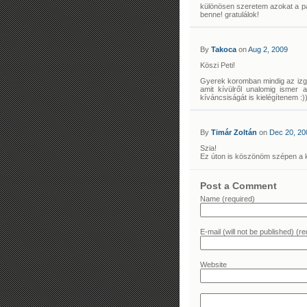
különösen szeretem azokat a pan
benne! gratulálok!
By
Takoca
on
Aug 2, 2009
Köszi Peti!
Gyerek koromban mindig az izgat
amit kívülről unalomig isme
kíváncsiságát is kielégítenem :)
By
Timár Zoltán
on
Dec 20, 20
Szia!
Ez úton is köszönöm szépen a 
Post a Comment
Name (required)
E-mail (will not be published) (re
Website