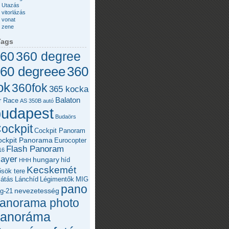
Utazás
vitorlázás
vonat
zene
Tags
60
360 degree
360
60 degreee
ok
360fok
365 kocka
Balaton
r Race
AS 350B
autó
budapest
Budaörs
ockpit
Cockpit Panoram
ockpit Panorama
Eurocopter
Flash Panoram
16
layer
hungary
híd
HHH
Kecskemét
sök tere
látás
Lánchíd
Légimentők
MIG
pano
nevezetesség
g-21
anorama photo
panoráma