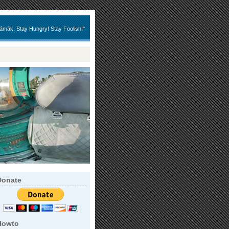
ámák, Stay Hungry! Stay Foolish!"
Donate
Howto