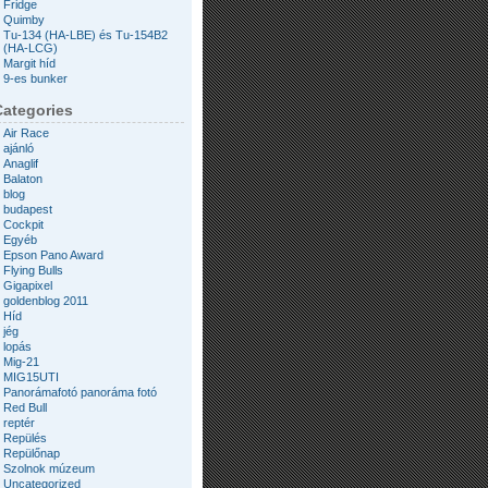
Fridge
Quimby
Tu-134 (HA-LBE) és Tu-154B2
(HA-LCG)
Margit híd
9-es bunker
Categories
Air Race
ajánló
Anaglif
Balaton
blog
budapest
Cockpit
Egyéb
Epson Pano Award
Flying Bulls
Gigapixel
goldenblog 2011
Híd
jég
lopás
Mig-21
MIG15UTI
Panorámafotó panoráma fotó
Red Bull
reptér
Repülés
Repülőnap
Szolnok múzeum
Uncategorized