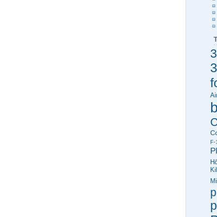
3
3
f
Ai
C
C
F-
P
Hő
Ki
Mi
p