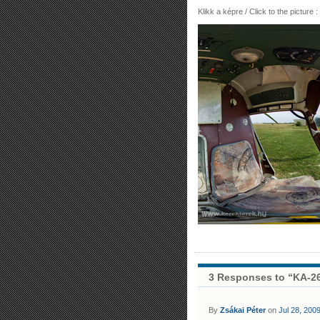
Klikk a képre / Click to the picture :
3 Responses to “KA-2
By
Zsákai Péter
on
Jul 28, 200