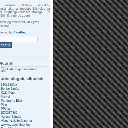
 oldalon található interaktív
norámákat a képekbe klikkelve az
ér segítségével lehet mozogni. Ctrl
Shift ill. a görgő zoom.
den jog fenntartva! All rights
served!
wered by
Floatbox
logroll
clustermap
Fotós blogok, albumok
360x180fok
Benkó Jánós
Kálló Péter
Miskei
Panorama Blog
Pihe
PPeter
SZIGET360
Veress Sándor
Völgyi Attila fotóriporter
www.szabomihaly.hu