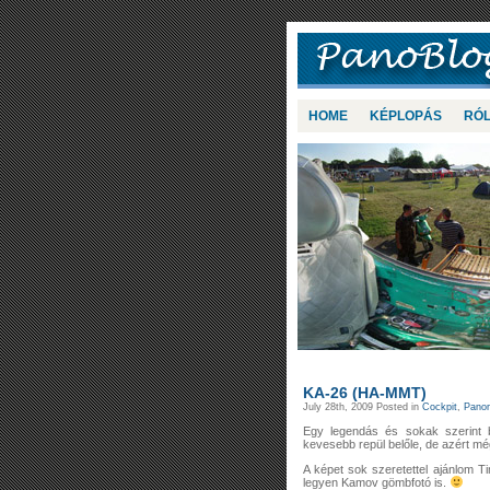
HOME
KÉPLOPÁS
RÓ
KA-26 (HA-MMT)
July 28th, 2009 Posted in
Cockpit
,
Panor
Egy legendás és sokak szerint b
kevesebb repül belőle, de azért m
A képet sok szeretettel ajánlom T
legyen Kamov gömbfotó is.