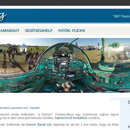
"360° Panor
LAM/ABOUT
SEGÍTSÉG/HELP
FOTÓK: FLICKR
ámafotó panoráma fotó
,
Repülés
aromi ronda helikopter: “a Kamov”. Fantasztikus egy szerkezet, sajnos egyre
ég ma is látni néha permetezés közben,
hajmeresztő fordulókat
csinálva.
imár Zoltánnak aki
Kamov Baráti Kör
alapítója és aki kb 1 éve kérte, hogy ha lehet