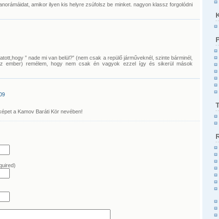
orámáidat, amikor ilyen kis helyre zsúfolsz be minket. nagyon klassz forgolódni
ott,hogy ” nade mi van belül?” (nem csak a repülő járműveknél, szinte bárminél,
r az ember) remélem, hogy nem csak én vagyok ezzel így és sikerül mások
)
09
képet a Kamov Baráti Kör nevében!
quired)