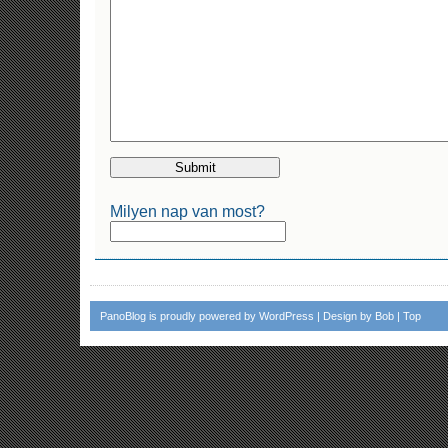
Milyen nap van most?
PanoBlog
is proudly powered by
WordPress
| Design by
Bob
|
Top