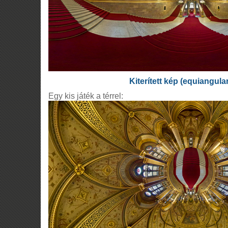
Kiterített kép (equiangula
Egy kis játék a térrel: