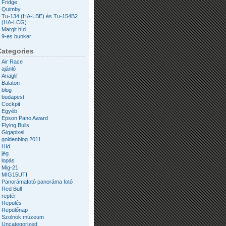
Fridge
Quimby
Tu-134 (HA-LBE) és Tu-154B2
(HA-LCG)
Margit híd
9-es bunker
Categories
Air Race
ajánló
Anaglif
Balaton
blog
budapest
Cockpit
Egyéb
Epson Pano Award
Flying Bulls
Gigapixel
goldenblog 2011
Híd
jég
lopás
Mig-21
MIG15UTI
Panorámafotó panoráma fotó
Red Bull
reptér
Repülés
Repülőnap
Szolnok múzeum
Uncategorized