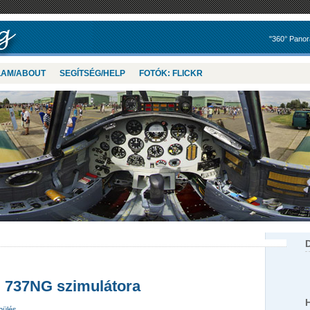
"360° Panor
LAM/ABOUT
SEGÍTSÉG/HELP
FOTÓK: FLICKR
 737NG szimulátora
pülés