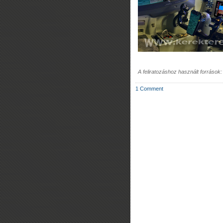
A feliratozáshoz használt források
1 Comment