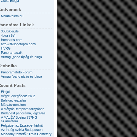
Zsotti Blogja
Kedvencek
Mivanvelem.hu
Panoráma Linkek
360bilder.de
4pisr (Se)
fromparis.com
http://360photopro.com/
HVRG
Panoramas.dk
Vrmag (pano újság és blog)
Technika
Panorámafotó Fórum
Vrmag (pano újság és blog)
Recent Posts
Életjel…
Végre levegőben: Po-2
Balaton, jégzajlás
Mátyás-templom
A Mátyás-templom tornyában
Budapest panoráma, jégzajlás
A MALÉV Boeing 737NG
szimulátora
Félsziget az Erzsébet hídnál
Az Ínség-szikla Budapesten
Mozdony temető / Train Cemetery