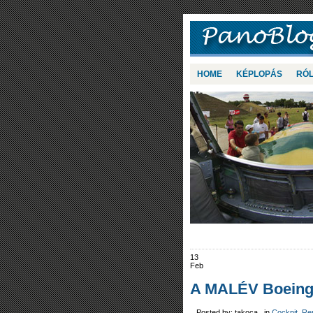
HOME
KÉPLOPÁS
RÓ
13
Feb
A MALÉV Boeing
Posted by: takoca in
Cockpit
,
Re