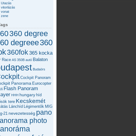
Utazás
vitorlázás
vonat
zene
Tags
60
360 degree
360
60 degreee
ok
360fok
365 kocka
Balaton
r Race
AS 350B
autó
budapest
Budaörs
ockpit
Cockpit Panoram
ockpit Panorama
Eurocopter
Flash Panoram
16
layer
hungary
híd
HHH
Kecskemét
sök tere
látás
Lánchíd
Légimentők
MIG
pano
nevezetesség
g-21
anorama photo
panoráma