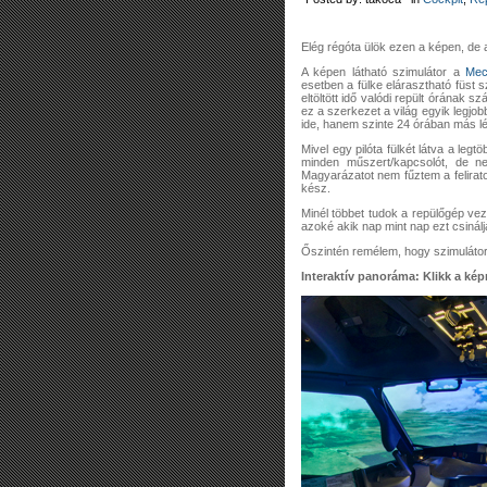
Elég régóta ülök ezen a képen, d
A képen látható szimulátor a
Mec
esetben a fülke elárasztható füst 
eltöltött idő valódi repült órának 
ez a szerkezet a világ egyik legjo
ide, hanem szinte 24 órában más lé
Mivel egy pilóta fülkét látva a leg
minden műszert/kapcsolót, de ne
Magyarázatot nem fűztem a felirat
kész.
Minél többet tudok a repülőgép vez
azoké akik nap mint nap ezt csinálj
Őszintén remélem, hogy szimulátor
Interaktív panoráma: Klikk a képr