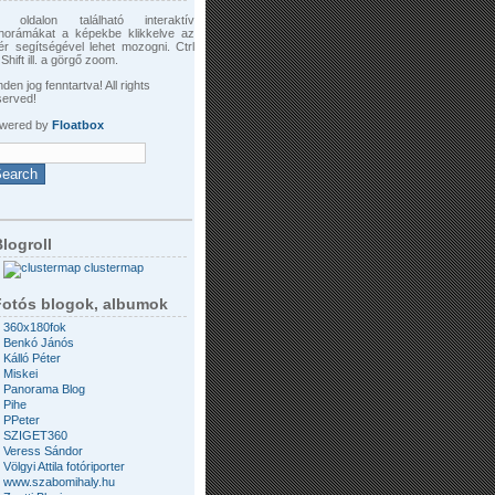
 oldalon található interaktív
norámákat a képekbe klikkelve az
ér segítségével lehet mozogni. Ctrl
Shift ill. a görgő zoom.
den jog fenntartva! All rights
served!
wered by
Floatbox
logroll
clustermap
Fotós blogok, albumok
360x180fok
Benkó Jánós
Kálló Péter
Miskei
Panorama Blog
Pihe
PPeter
SZIGET360
Veress Sándor
Völgyi Attila fotóriporter
www.szabomihaly.hu