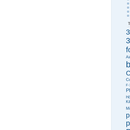
3
3
f
Ai
C
C
F-
P
Hő
Ki
Mi
p