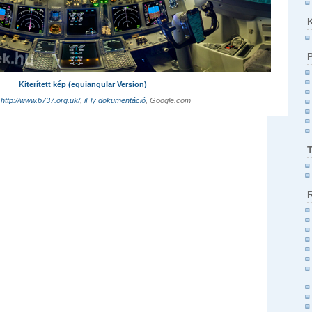
Kiterített kép (equiangular Version)
:
http://www.b737.org.uk/
,
iFly dokumentáció
, Google.com