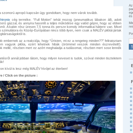
Az
pa
eg
e a szomorú apropó kapcsán úgy gondoltam, hogy nem várok tovább.
és 
htronix
cég terméke. “Full Motion” tehát mozog (pneumatikus lábakon áll), adott
Min
szerű gázzal, és annyira hasonlít a teljes működése egy valód gépre, hogy az ebben
re
számít. A kabin rész üresen 7,5 tonna és persze komoly informatikai háttere van. Mivel
bb szimulátora és Közép-Európában nincs több ilyen, nem csak a MALÉV pilótái jártak
Po
gitársaságoktól is.
több embernek az a reakciója, hogy “Úristen, mi ez a rengeteg minden??” feliratoztam
m vagyok pilóta, ezért lehetnek hibák (örömmel veszek minden észrevételt!).
ok mellé, részben mert ez azért meghaladja a tudásomat, részben mert sose lennék
etésről annál jobban látom, hogy milyen keveset is tudok, szóval minden tiszteletem
ák!
B
on kívül is lesz még MALÉV hívójel az éterben!
e / Click on the picture :