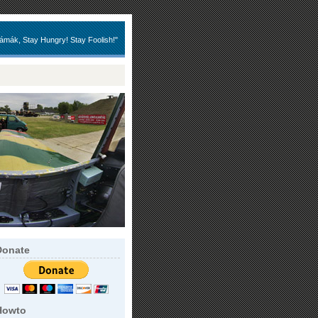
ámák, Stay Hungry! Stay Foolish!"
Donate
Howto