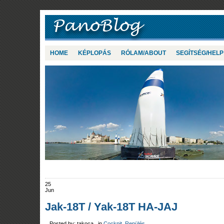
HOME
KÉPLOPÁS
RÓLAM/ABOUT
SEGÍTSÉG/HELP
25
Jun
Jak-18T / Yak-18T HA-JAJ
Posted by: takoca in
Cockpit
,
Repülés