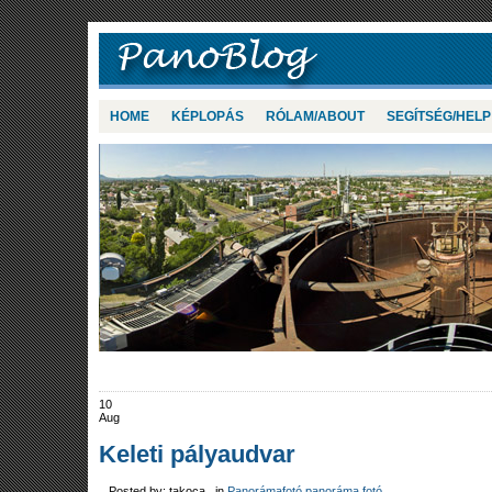
HOME
KÉPLOPÁS
RÓLAM/ABOUT
SEGÍTSÉG/HELP
10
Aug
Keleti pályaudvar
Posted by: takoca in
Panorámafotó panoráma fotó