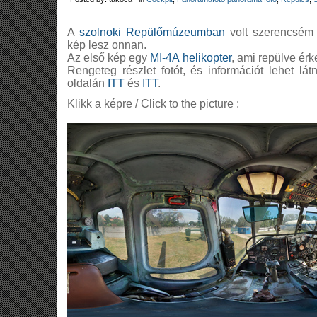
A
szolnoki Repülőmúzeumban
volt szerencsém 
kép lesz onnan.
Az első kép egy
MI-4A helikopter
, ami repülve ér
Rengeteg részlet fotót, és információt lehet l
oldalán
ITT
és
ITT
.
Klikk a képre / Click to the picture :