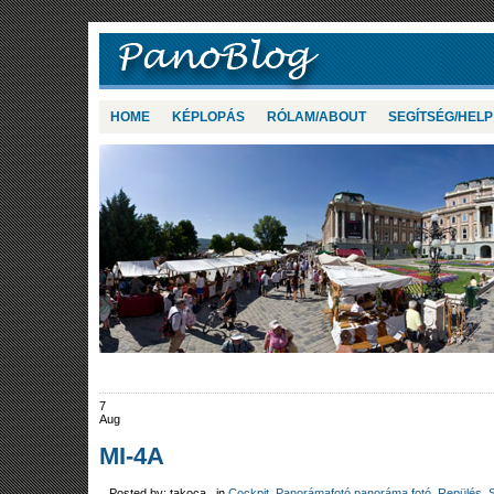
HOME
KÉPLOPÁS
RÓLAM/ABOUT
SEGÍTSÉG/HELP
7
Aug
MI-4A
Posted by: takoca in
Cockpit
,
Panorámafotó panoráma fotó
,
Repülés
,