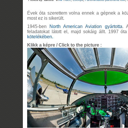
Évek óta szerettem volna ennek a gépnek a köze
most ez is sikerült.
1945-ben
North American Aviation gyártotta
. 
feladatokat látott el, majd sokáig állt. 1997 óta
kötelékében.
Klikk a képre / Click to the picture :