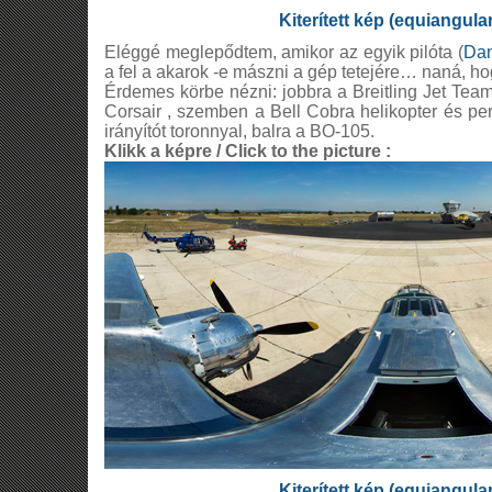
Kiterített kép (equiangula
Eléggé meglepődtem, amikor az egyik pilóta (
Dan
a fel a akarok -e mászni a gép tetejére… naná, ho
Érdemes körbe nézni: jobbra a Breitling Jet Te
Corsair , szemben a Bell Cobra helikopter és per
irányítót toronnyal, balra a BO-105.
Klikk a képre / Click to the picture :
Kiterített kép (equiangula