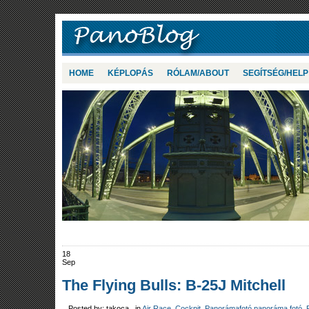
HOME
KÉPLOPÁS
RÓLAM/ABOUT
SEGÍTSÉG/HELP
18
Sep
The Flying Bulls: B-25J Mitchell
Posted by: takoca in
Air Race
,
Cockpit
,
Panorámafotó panoráma fotó
,