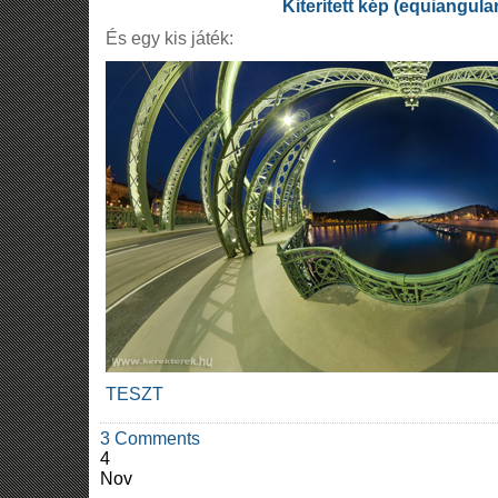
Kiterített kép (equiangula
És egy kis játék:
TESZT
3 Comments
4
Nov