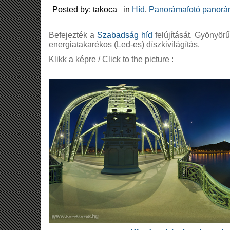
Posted by: takoca in
Híd
,
Panorámafotó panorá
Befejezték a
Szabadság híd
felújítását. Gyönyör
energiatakarékos (Led-es) díszkivilágítás.
Klikk a képre / Click to the picture :