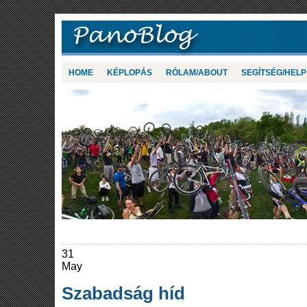
HOME
KÉPLOPÁS
RÓLAM/ABOUT
SEGÍTSÉG/HELP
31
May
Szabadság híd