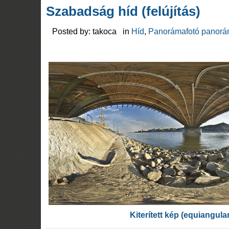
Szabadság híd (felújítás)
Posted by: takoca in
Híd
,
Panorámafotó panorá
Kiterített kép (equiangula