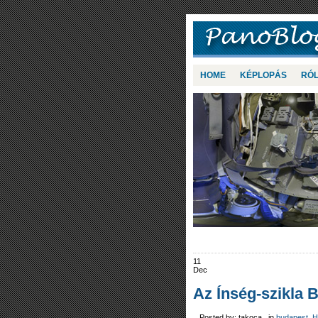
HOME
KÉPLOPÁS
RÓ
11
Dec
Az Ínség-szikla 
Posted by: takoca in
budapest
,
H