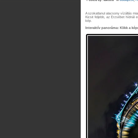
A szokatlanul alacsony vízállás miat
Kicsit feljebb, az Erzsébet hídnál
kép.
Interaktív panoráma: Klikk a képr