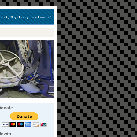
ámák, Stay Hungry! Stay Foolish!"
Donate
Howto