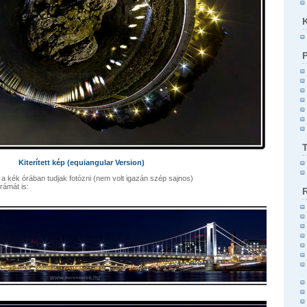
Kiterített kép (equiangular Version)
kék órában tudjak fotózni (nem volt igazán szép sajnos)
rámát is: