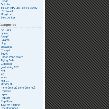
Fridge
Quimby
Tu-134 (HA-LBE) és Tu-154B2
(HA-LCG)
Margit híd
9-es bunker
Categories
Air Race
ajánló
Anaglif
Balaton
blog
budapest
Cockpit
Egyéb
Epson Pano Award
Flying Bulls
Gigapixel
goldenblog 2011
Híd
jég
lopás
Mig-21
MIG15UTI
Panorámafotó panoráma fotó
Red Bull
reptér
Repülés
Repülőnap
Szolnok múzeum
Uncategorized