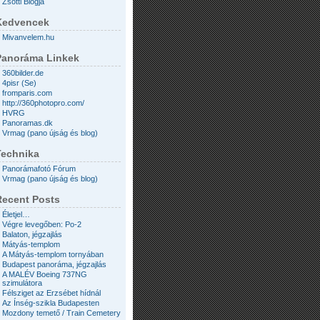
Zsotti Blogja
Kedvencek
Mivanvelem.hu
Panoráma Linkek
360bilder.de
4pisr (Se)
fromparis.com
http://360photopro.com/
HVRG
Panoramas.dk
Vrmag (pano újság és blog)
Technika
Panorámafotó Fórum
Vrmag (pano újság és blog)
Recent Posts
Életjel…
Végre levegőben: Po-2
Balaton, jégzajlás
Mátyás-templom
A Mátyás-templom tornyában
Budapest panoráma, jégzajlás
A MALÉV Boeing 737NG
szimulátora
Félsziget az Erzsébet hídnál
Az Ínség-szikla Budapesten
Mozdony temető / Train Cemetery