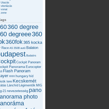
Utazás
vitorlázás
vonat
zene
Tags
60
360 degree
360
60 degreee
ok
360fok
365 kocka
Balaton
r Race
AS 350B
autó
budapest
Budaörs
ockpit
Cockpit Panoram
ockpit Panorama
Eurocopter
Flash Panoram
16
layer
hungary
híd
HHH
Kecskemét
sök tere
látás
Lánchíd
Légimentők
MIG
pano
nevezetesség
g-21
anorama photo
panoráma