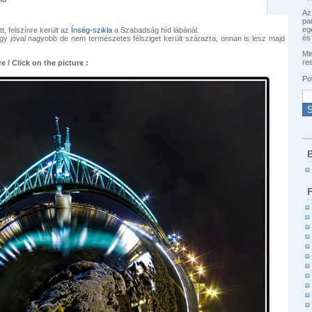
Az
pa
eg
t, felszínre került az
Ínség-szikla
a Szabadság híd lábánál.
és 
 egy jóval nagyobb de nem természetes félsziget került szárazra, onnan is lesz majd
Min
re
e / Click on the picture :
Po
B