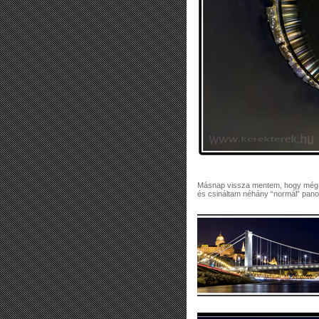
Másnap vissza mentem, hogy még a 
és csináltam néhány “normál” pano