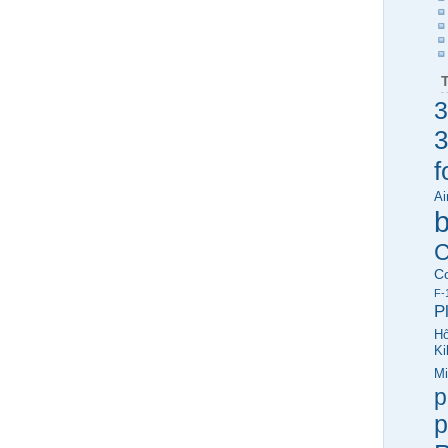
3
3
f
Ai
C
C
F-
P
Hő
Ki
Mi
p