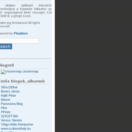
 oldalon található interaktív
norámákat a képekbe klikkelve az
ér segítségével lehet mozogni. Ctrl
Shift ill. a görgő zoom.
den jog fenntartva! All rights
served!
wered by
Floatbox
logroll
clustermap
Fotós blogok, albumok
360x180fok
Benkó Jánós
Kálló Péter
Miskei
Panorama Blog
Pihe
PPeter
SZIGET360
Veress Sándor
Völgyi Attila fotóriporter
www.szabomihaly.hu