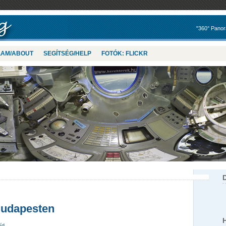
"360° Panor
LAM/ABOUT
SEGÍTSÉG/HELP
FOTÓK: FLICKR
Budapesten
íd