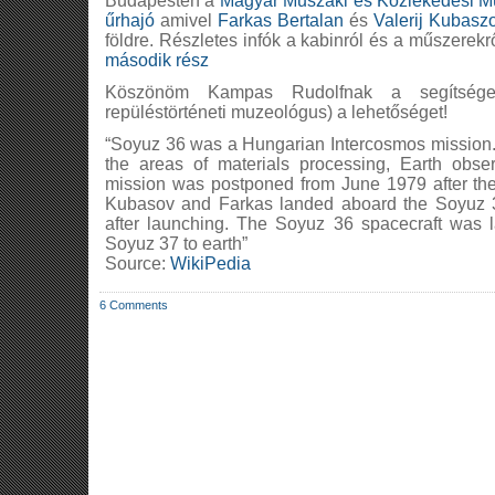
Budapesten a
Magyar Műszaki és Közlekedési 
űrhajó
amivel
Farkas Bertalan
és
Valerij Kubasz
földre. Részletes infók a kabinról és a műszerekrő
második rész
Köszönöm Kampas Rudolfnak a segítséget
repüléstörténeti muzeológus) a lehetőséget!
“Soyuz 36 was a Hungarian Intercosmos mission.
the areas of materials processing, Earth obser
mission was postponed from June 1979 after the
Kubasov and Farkas landed aboard the Soyuz 35
after launching. The Soyuz 36 spacecraft was l
Soyuz 37 to earth”
Source:
WikiPedia
6 Comments