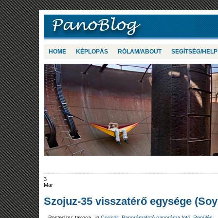
HOME
KÉPLOPÁS
RÓLAM/ABOUT
SEGÍTSÉG/HELP
3
Mar
Szojuz-35 visszatérő egysége (So
Posted by: takoca in
Cockpit
,
Panorámafotó panoráma fotó
,
Repülés