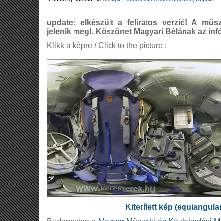
update: elkészült a feliratos verzió! A mű
jelenik meg!. Köszönet Magyari Bélának az infó
Klikk a képre / Click to the picture :
Kiterített kép (equiangula