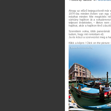
Ahogy az előző bejegyzésnél már e
1974-óta minden évben van egy ve
indulhat minden féle megkötés né
sárkány hajókon át a sokpárevező
teljesen érdektelen, – illetve nem
hajókat, akár a hajókon lévő zászl
Szerettem volna, több panorámát i
tudom, hogy mit rontottam el)
Ja és köszi a szervezést meg a ha
Klikk a képre / Click on the picture :