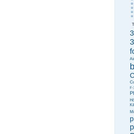
3
3
f
Ai
C
C
F-
P
Hő
Ki
Mi
p