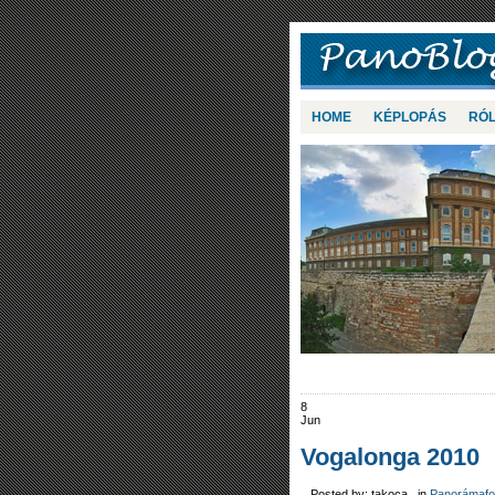
HOME
KÉPLOPÁS
RÓ
8
Jun
Vogalonga 2010
Posted by: takoca in
Panorámafo