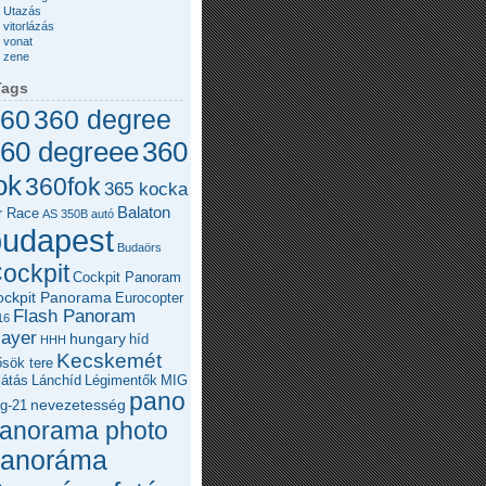
Utazás
vitorlázás
vonat
zene
Tags
60
360 degree
360
60 degreee
ok
360fok
365 kocka
Balaton
r Race
AS 350B
autó
budapest
Budaörs
ockpit
Cockpit Panoram
ockpit Panorama
Eurocopter
Flash Panoram
16
layer
hungary
híd
HHH
Kecskemét
sök tere
látás
Lánchíd
Légimentők
MIG
pano
nevezetesség
g-21
anorama photo
panoráma