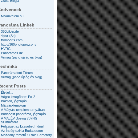
Zsotti Blogja
Kedvencek
Mivanvelem.hu
Panoráma Linkek
360bilder.de
4pisr (Se)
fromparis.com
http://360photopro.com/
HVRG
Panoramas.dk
Vrmag (pano újság és blog)
Technika
Panorámafotó Fórum
Vrmag (pano újság és blog)
Recent Posts
Életjel…
Végre levegőben: Po-2
Balaton, jégzajlás
Mátyás-templom
A Mátyás-templom tornyában
Budapest panoráma, jégzajlás
A MALÉV Boeing 737NG
szimulátora
Félsziget az Erzsébet hídnál
Az Ínség-szikla Budapesten
Mozdony temető / Train Cemetery