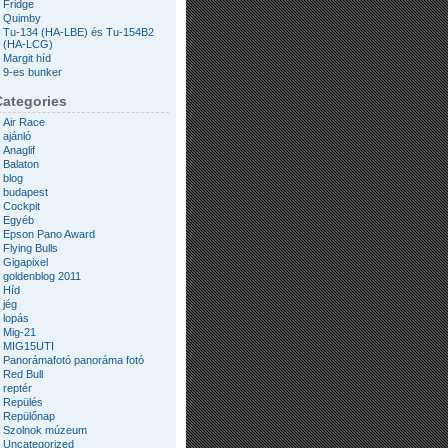
Fridge
Quimby
Tu-134 (HA-LBE) és Tu-154B2
(HA-LCG)
Margit híd
9-es bunker
Categories
Air Race
ajánló
Anaglif
Balaton
blog
budapest
Cockpit
Egyéb
Epson Pano Award
Flying Bulls
Gigapixel
goldenblog 2011
Híd
jég
lopás
Mig-21
MIG15UTI
Panorámafotó panoráma fotó
Red Bull
reptér
Repülés
Repülőnap
Szolnok múzeum
Uncategorized