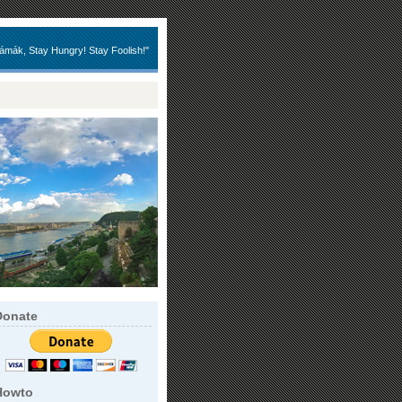
ámák, Stay Hungry! Stay Foolish!"
Donate
Howto