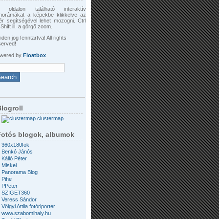
 oldalon található interaktív
norámákat a képekbe klikkelve az
ér segítségével lehet mozogni. Ctrl
Shift ill. a görgő zoom.
den jog fenntartva! All rights
served!
wered by
Floatbox
logroll
clustermap
Fotós blogok, albumok
360x180fok
Benkó Jánós
Kálló Péter
Miskei
Panorama Blog
Pihe
PPeter
SZIGET360
Veress Sándor
Völgyi Attila fotóriporter
www.szabomihaly.hu