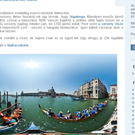
Az
pa
eg
mlítettem eredetileg evezni mentünk Velencébe.
és 
rseny, illetve fesztivál mit úgy hívnak, hogy
Vogalonga
. Bármilyen evezős jármű
lkül, szóval a klasszikus NDK vászon kajaktól a polinéz oldal hajós kenun és a
Min
s verseny hajókig minden van: kb 1700 jármű indult. Pont ezért
a verseny része
re
 a helyezésről szól – viszont a hangulat fantasztikus. Igazi bábeli zűrzavar akár a
ókat nézem.
Po
s csinálni a vízen, de sajnos csak ez az egyet lett (úgy ahogy) jó. (De legalább
jót a
Vadkacsákank
B