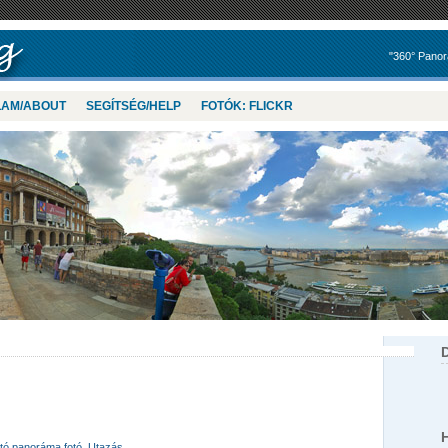
"360° Panor
LAM/ABOUT
SEGÍTSÉG/HELP
FOTÓK: FLICKR
tó panoráma fotó
,
Utazás