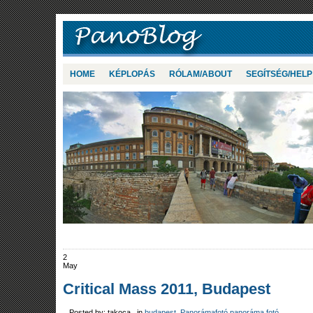
HOME
KÉPLOPÁS
RÓLAM/ABOUT
SEGÍTSÉG/HELP
2
May
Critical Mass 2011, Budapest
Posted by: takoca in
budapest
,
Panorámafotó panoráma fotó