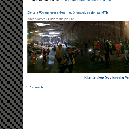
Elérte a Fővám teret a 4-es metró fúrópajzsa (forrás:MTI)
Klikk a képre / Click to the picture :
Kiterített kép (equiangular Ve
4 Comments