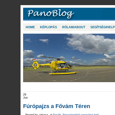
HOME
KÉPLOPÁS
RÓLAM/ABOUT
SEGÍTSÉG/HELP
29
Jun
Fúrópajzs a Fővám Téren
Posted by: takoca in
Egyéb
,
Panorámafotó panoráma fotó