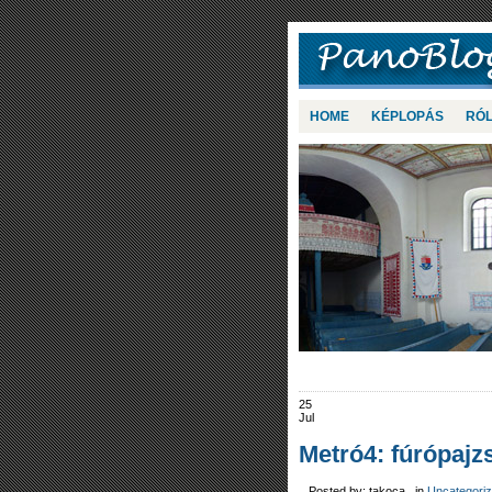
HOME
KÉPLOPÁS
RÓ
25
Jul
Metró4: fúrópajz
Posted by: takoca in
Uncategori