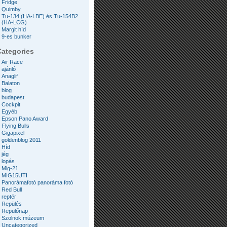
Fridge
Quimby
Tu-134 (HA-LBE) és Tu-154B2
(HA-LCG)
Margit híd
9-es bunker
Categories
Air Race
ajánló
Anaglif
Balaton
blog
budapest
Cockpit
Egyéb
Epson Pano Award
Flying Bulls
Gigapixel
goldenblog 2011
Híd
jég
lopás
Mig-21
MIG15UTI
Panorámafotó panoráma fotó
Red Bull
reptér
Repülés
Repülőnap
Szolnok múzeum
Uncategorized