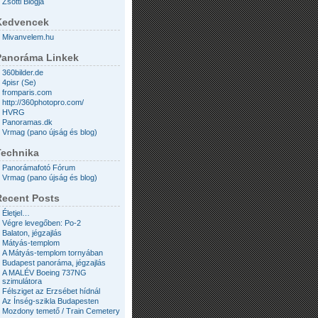
Zsotti Blogja
Kedvencek
Mivanvelem.hu
Panoráma Linkek
360bilder.de
4pisr (Se)
fromparis.com
http://360photopro.com/
HVRG
Panoramas.dk
Vrmag (pano újság és blog)
Technika
Panorámafotó Fórum
Vrmag (pano újság és blog)
Recent Posts
Életjel…
Végre levegőben: Po-2
Balaton, jégzajlás
Mátyás-templom
A Mátyás-templom tornyában
Budapest panoráma, jégzajlás
A MALÉV Boeing 737NG
szimulátora
Félsziget az Erzsébet hídnál
Az Ínség-szikla Budapesten
Mozdony temető / Train Cemetery