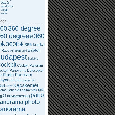
Utazás
vitorlázás
vonat
zene
Tags
60
360 degree
360
60 degreee
ok
360fok
365 kocka
Balaton
r Race
AS 350B
autó
budapest
Budaörs
ockpit
Cockpit Panoram
ockpit Panorama
Eurocopter
Flash Panoram
16
layer
hungary
híd
HHH
Kecskemét
sök tere
látás
Lánchíd
Légimentők
MIG
pano
nevezetesség
g-21
anorama photo
panoráma