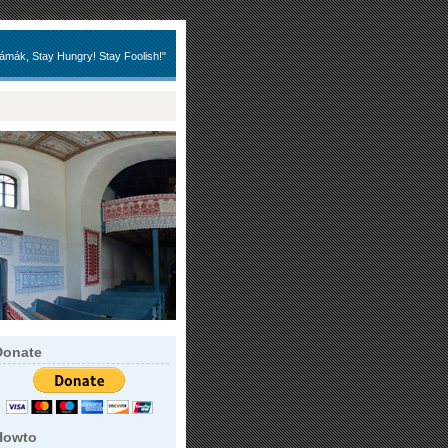
ámák, Stay Hungry! Stay Foolish!"
Donate
Howto