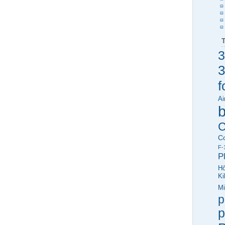
3
3
f
Ai
C
C
F-
P
Hő
Ki
Mi
p