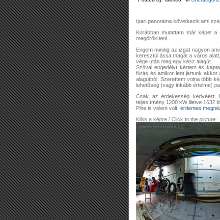
Ipari panoráma következik ami sz
Korábban mutattam már képet a 4
megörökíteni.
Engem mindig az izgat nagyon ami 
keresztül ássa magát a város alatt
vége után meg egy kész alagút.
Szóval engedélyt kértem és kapta
fúrás és amikor lent jártunk akkor
alagútból. Szerettem volna több k
lehetőség (vagy inkább értelme) pa
Csak az érdekesség kedvéért: 8
teljesítmény 1200 kW illetve 1632 
Pihe is velem volt,
érdemes megnézn
Klikk a képre / Click to the picture :