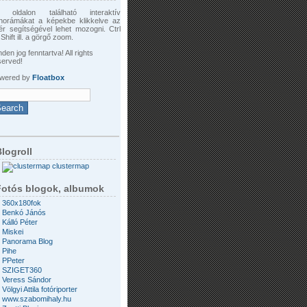
 oldalon található interaktív
norámákat a képekbe klikkelve az
ér segítségével lehet mozogni. Ctrl
Shift ill. a görgő zoom.
den jog fenntartva! All rights
served!
wered by
Floatbox
logroll
clustermap
Fotós blogok, albumok
360x180fok
Benkó Jánós
Kálló Péter
Miskei
Panorama Blog
Pihe
PPeter
SZIGET360
Veress Sándor
Völgyi Attila fotóriporter
www.szabomihaly.hu