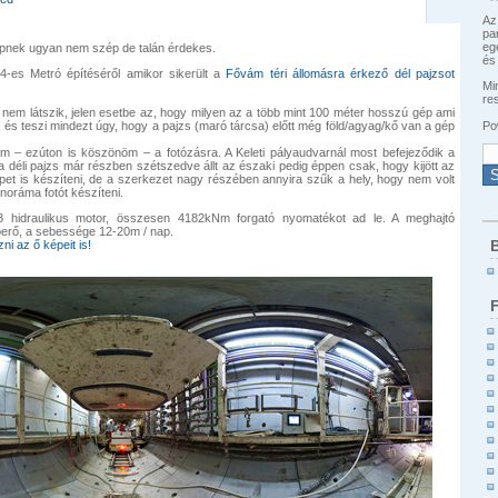
Az
pa
eg
épnek ugyan nem szép de talán érdekes.
és 
-es Metró építéséről amikor sikerült a
Fővám téri állomásra érkező dél pajzsot
Min
re
nem látszik, jelen esetbe az, hogy milyen az a több mint 100 méter hosszú gép ami
Po
, és teszi mindezt úgy, hogy a pajzs (maró tárcsa) előtt még föld/agyag/kő van a gép
m – ezúton is köszönöm – a fotózásra. A Keleti pályaudvarnál most befejeződik a
 a déli pajzs már részben szétszedve állt az északi pedig éppen csak, hogy kijött az
épet is készíteni, de a szerkezet nagy részében annyira szűk a hely, hogy nem volt
noráma fotót készíteni.
 hidraulikus motor, összesen 4182kNm forgató nyomatékot ad le. A meghajtó
lóerő, a sebessége 12-20m / nap.
B
i az ő képeit is!