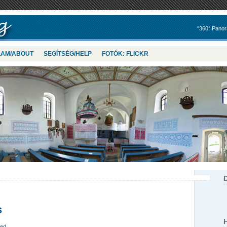
"360° Panor
LAM/ABOUT
SEGÍTSÉG/HELP
FOTÓK: FLICKR
s
zed